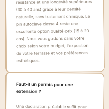
résistance et une longévité supérieures
(30 à 40 ans) grâce à leur densité
naturelle, sans traitement chimique. Le
pin autoclave classe 4 reste une
excellente option qualité-prix (15 à 20
ans). Nous vous guidons dans votre
choix selon votre budget, l'exposition
de votre terrasse et vos préférences
esthétiques.
Faut-il un permis pour une
extension ?
Une déclaration préalable suffit pour
une extension entre 5 et 40m² (20m²
en zone non PLU). Au-delà de 40m², un