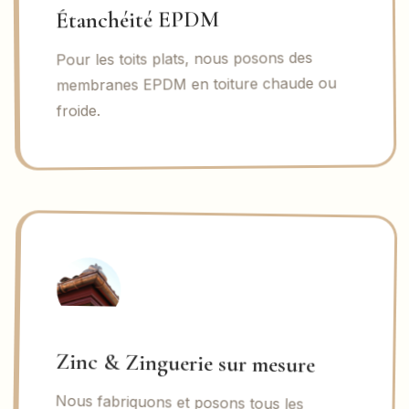
Étanchéité EPDM
Pour les toits plats, nous posons des
membranes EPDM en toiture chaude ou
froide.
Zinc & Zinguerie sur mesure
Nous fabriquons et posons tous les
éléments de zinguerie : gouttières,
chéneaux, noues, arêtiers, rives,