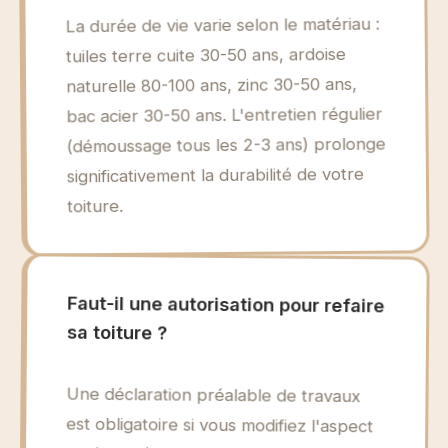
La durée de vie varie selon le matériau :
tuiles terre cuite 30-50 ans, ardoise
naturelle 80-100 ans, zinc 30-50 ans,
bac acier 30-50 ans. L'entretien régulier
(démoussage tous les 2-3 ans) prolonge
significativement la durabilité de votre
toiture.
Faut-il une autorisation pour refaire
sa toiture ?
Une déclaration préalable de travaux
est obligatoire si vous modifiez l'aspect
extérieur (changement de matériau,
couleur). Un simple remplacement à
l'identique ne nécessite généralement
pas d'autorisation, mais renseignez-vous
auprès de votre mairie car certaines