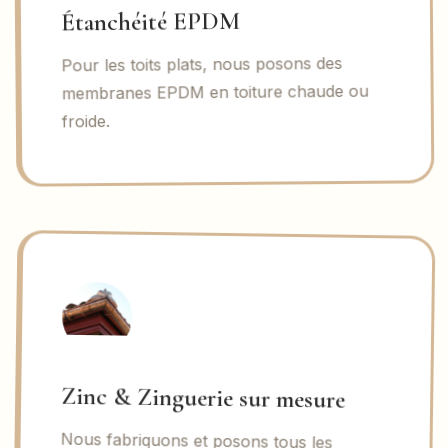
Étanchéité EPDM
Pour les toits plats, nous posons des
membranes EPDM en toiture chaude ou
froide.
Zinc & Zinguerie sur mesure
Nous fabriquons et posons tous les
éléments de zinguerie : gouttières,
chéneaux, noues, arêtiers, rives,