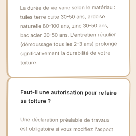
La durée de vie varie selon le matériau :
tuiles terre cuite 30-50 ans, ardoise
naturelle 80-100 ans, zinc 30-50 ans,
bac acier 30-50 ans. L'entretien régulier
(démoussage tous les 2-3 ans) prolonge
significativement la durabilité de votre
toiture.
Faut-il une autorisation pour refaire
sa toiture ?
Une déclaration préalable de travaux
est obligatoire si vous modifiez l'aspect
extérieur (changement de matériau,
couleur). Un simple remplacement à
l'identique ne nécessite généralement
pas d'autorisation, mais renseignez-vous
auprès de votre mairie car certaines